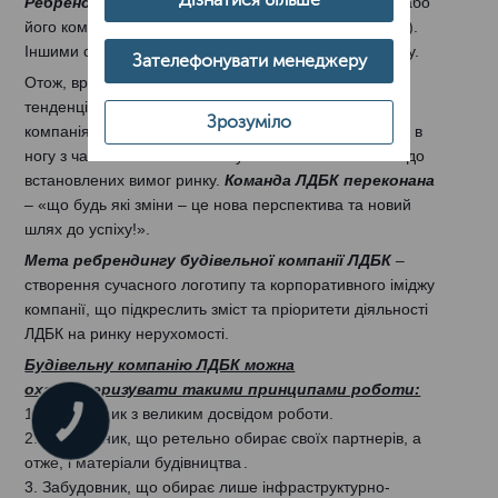
Ребрендинг
– це комплекс заходів по зміні бренду або
його компоненті
в (назви, логотипу, фірмового стилю).
Іншими словами, ребрендинг – це оновлення бренду.
Зателефонувати менеджеру
Отож, враховуючи те, що сьогодні ринок диктує нові
тенденції та створюється нова філософія бізнесу,
Зрозуміло
компанія ЛДБК прийняла рішення, що потрібно «йти в
ногу з часом» - стати більш сучаснішою та ближчою до
встановлених вимог ринку.
Команда ЛДБК переконана
– «що будь які зміни – це нова перспектива та новий
шлях до успіху!».
Мета ребрендингу будівельної компанії ЛДБК
–
створення сучасного логотипу та корпоративного іміджу
компанії, що підкреслить зміст та пріоритети діяльності
ЛДБК на ринку нерухомості.
Будівельну компанію ЛДБК можна
охарактеризувати такими принципами роботи:
1. Забудовник з великим досвідом роботи.
КНОПКА
ЗВ'ЯЗКУ
2. Забудовник, що ретельно обирає своїх партнерів, а
отже, і матеріали будівництва
.
3. Забудовник, що обирає лише інфраструктурно-