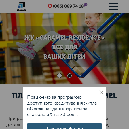
Me
(066) 089 74 18
ЖК «CARAMEL RESIDENCE»
ВСЕ ДЛЯ
ВАШИХ ДІТЕЙ
ПЛАНУВАННЯ ЖК "CARAMEL
Працюємо за програмою
RESIDENCE"
доступного кредитування житла
єОселя
на здані квартири за
ставкою 3% на 20 років.
При розробці генплану ЖК були враховані усі
деталі : орієнтація будинків по сторонах світу,
Дізнатися більше