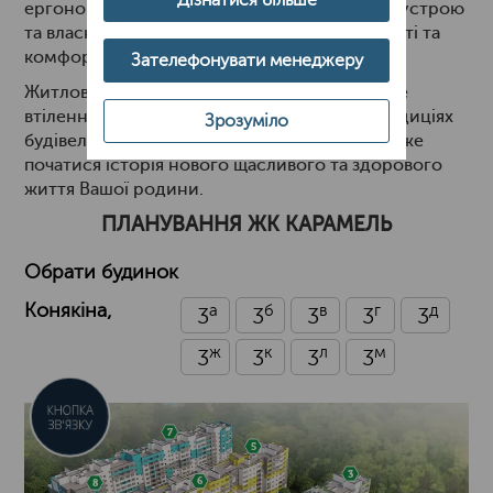
ергономічне розташування елементів благоустрою
та власної інфраструктури - все для зручності та
комфорту майбутніх мешканців.
Зателефонувати менеджеру
Житловий комплекс "Caramel Residence" - це
втілення якості і комфорту у найкращих традиціях
Зрозуміло
будівельної компанії ЛДБК. Це місце - де може
початися історія нового щасливого та здорового
життя Вашої родини.
ПЛАНУВАННЯ ЖК КАРАМЕЛЬ
Обрати будинок
Конякіна,
a
б
в
г
д
3
3
3
3
3
ж
к
л
м
3
3
3
3
КНОПКА
ЗВ'ЯЗКУ
7
5
3
6
8