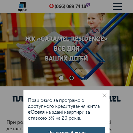
Me
(066) 089 74 18
ЖК «CARAMEL RESIDENCE»
ВСЕ ДЛЯ
ВАШИХ ДІТЕЙ
ПЛАНУВАННЯ ЖК "CARAMEL
Працюємо за програмою
RESIDENCE"
доступного кредитування житла
єОселя
на здані квартири за
ставкою 3% на 20 років.
При розробці генплану ЖК були враховані усі
деталі : орієнтація будинків по сторонах світу,
Дізнатися більше