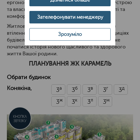
ергономічне розташування елементів благоустрою
та власної інфраструктури - все для зручності та
комфорту майбутніх мешканців.
Зателефонувати менеджеру
Житловий комплекс "Caramel Residence" - це
втілення якості і комфорту у найкращих традиціях
Зрозуміло
будівельної компанії ЛДБК. Це місце - де може
початися історія нового щасливого та здорового
життя Вашої родини.
ПЛАНУВАННЯ ЖК КАРАМЕЛЬ
Обрати будинок
Конякіна,
a
б
в
г
д
3
3
3
3
3
ж
к
л
м
3
3
3
3
КНОПКА
ЗВ'ЯЗКУ
7
5
3
6
8